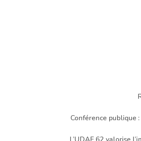
R
Conférence publique 
L’UDAF 62 valorise l’i