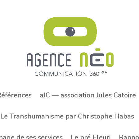
éférences
aJC — association Jules Catoire
: Le Transhumanisme par Christophe Habas
mage de ses services
Le pré Fleuri
Rappor